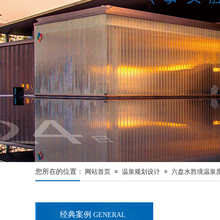
您所在的位置：
网站首页
温泉规划设计
六盘水胜境温泉
≡
≡
经典案例
GENERAL