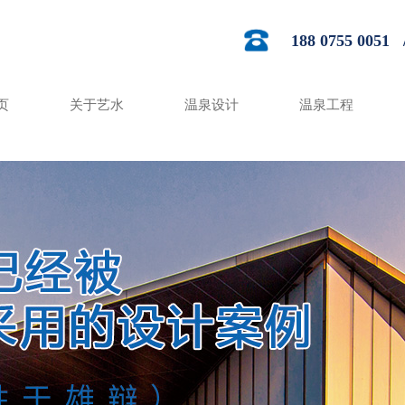
188 0755 0051
页
关于艺水
温泉设计
温泉工程