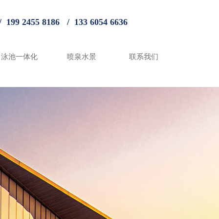
 /
199 2455 8186 /
133 6054 6636
泳池一体化
喷泉水景
联系我们